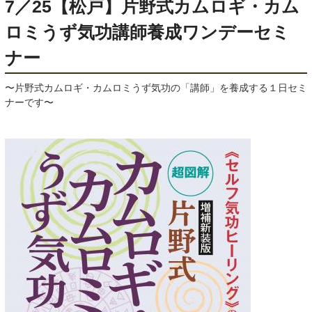
7／25【松戸】片野式カムロギ・カム
ロミうず気功講師養成ワンデーセミ
ナー
〜片野式カムロギ・カムロミうず気功の「講師」を養成する１日セミ
ナーです〜