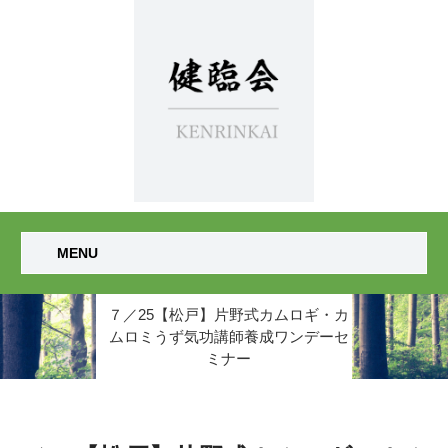
MENU
７／25【松戸】片野式カムロギ・カ
ムロミうず気功講師養成ワンデーセ
ミナー