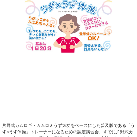
片野式カムロギ・カムロミうず気功をベースにした普及版である「う
ず×うず体操」トレーナーになるための認定講習会。すでに片野式カ