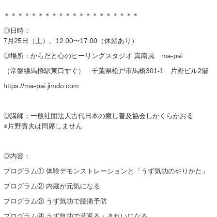
＊＊＊＊＊＊＊＊＊＊＊＊＊＊＊＊＊＊＊＊
◎日時：
7月25日（土）。12:00〜17:00（休憩あり）
◎場所：からだと心のヒーリングスタジオ 真南風 ma-pai
（常磐線馬橋駅東口すぐ） 千葉県松戸市馬橋301-1 片野ビル2階
https://ma-pai.jimdo.com
◎講師；一般社団法人古代日本の癒し普及協会しかくらかおる
※片野貴夫は同席しません
◎内容：
プログラム① 体験デモンストレーションと「うず気功のやりかた」
プログラム② 内蔵が元気になる
プログラム③ うず気功で腰痛予防
プログラム④ うず気功で若返る・きれいになる