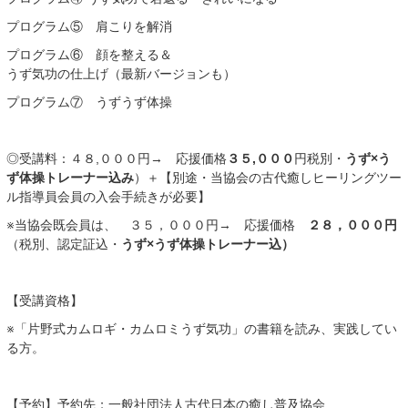
プログラム⑤ 肩こりを解消
プログラム⑥ 顔を整える＆
うず気功の仕上げ（最新バージョンも）
プログラム⑦ うずうず体操
◎受講料：４８,０００円→ 応援価格
３５,０００
円税別・
うず×う
ず体操トレーナー込み
）＋【別途・当協会の古代癒しヒーリングツー
ル指導員会員の入会手続きが必要】
※当協会既会員は、 ３５，０００円→ 応援価格
２８，０００円
（税別、認定証込・
うず×うず体操トレーナー込）
【受講資格】
※「片野式カムロギ・カムロミうず気功」の書籍を読み、実践してい
る方。
【予約】予約先；一般社団法人古代日本の癒し普及協会