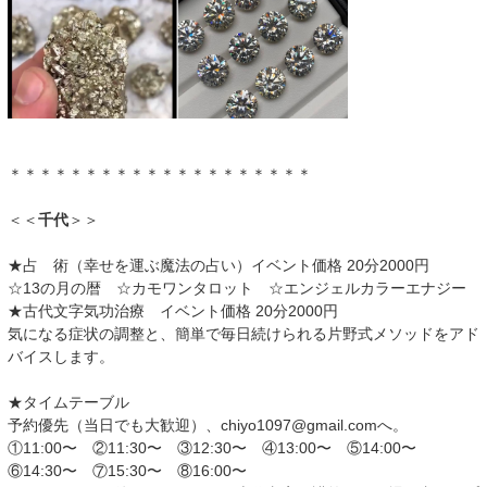
＊＊＊＊＊＊＊＊＊＊＊＊＊＊＊＊＊＊＊＊
＜＜
千代
＞＞
★占 術（幸せを運ぶ魔法の占い）イベント価格 20分2000円
☆13の月の暦 ☆カモワンタロット ☆エンジェルカラーエナジー
★古代文字気功治療 イベント価格 20分2000円
気になる症状の調整と、簡単で毎日続けられる片野式メソッドをアド
バイスします。
★タイムテーブル
予約優先（当日でも大歓迎）、chiyo1097@gmail.comへ。
①11:00〜 ②11:30〜 ③12:30〜 ④13:00〜 ⑤14:00〜
⑥14:30〜 ⑦15:30〜 ⑧16:00〜