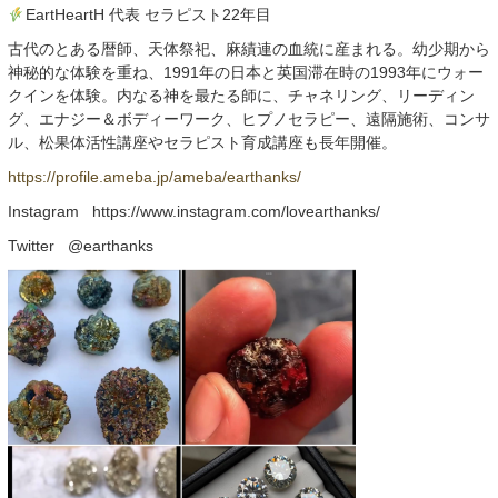
EartHeartH 代表 セラピスト22年目
古代のとある暦師、天体祭祀、麻績連の血統に産まれる。幼少期から
神秘的な体験を重ね、1991年の日本と英国滞在時の1993年にウォー
クインを体験。内なる神を最たる師に、チャネリング、リーディン
グ、エナジー＆ボディーワーク、ヒプノセラピー、遠隔施術、コンサ
ル、松果体活性講座やセラピスト育成講座も長年開催。
https://profile.ameba.jp/ameba/earthanks/
Instagram https://www.instagram.com/lovearthanks/
Twitter @earthanks