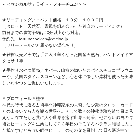
＜＜マジカルサテライト・フォーチュン＞＞
★リーディング／イベント価格 １０分 １０００円
（タロット、天然石、霊視を組み合わせた独自のリーディング）
前日までの事前予約は20分以上から対応。
予約先 fortunecookies@xt.ciao.jp
（フリーメールだと届かない場合あり）
★雑貨販売／今では手に入り辛くなった国産天然石、ハンドメイドア
クセサリ等
★手作りおやつ販売／ネパール山椒の効いたスパイスチョコブラウニ
ーや、英国スタイルスコーンなど、心と体に優しい素材を使った美味
しいおやつをご提供いたします。
＊プロフィール＊桂榊
神代の時代に遡る占術専門神職家系の末裔。幼少期のタロットカード
との出会いから人を観る世界へ。そして数々の神秘体験を経て目に見
えない存在たちと共に人や世界を癒す世界へ到着。他にない独自の占
術とヒーリングを生業にして２３年目のそろそろベテラン領域に入っ
た私ですけども占い師やヒーラーのその先を目指して日々邁進中で