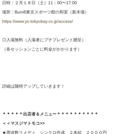
日時：２月１８日（土）11：00〜17:00
場所：BumB東京スポーツ館の和室（新木場）
https://www.ys-tokyobay.co.jp/access/
◎入場無料（入場者にプチプレゼント贈呈）
（各セッションごとに料金がかかります）
詳細は随時アップしていきます！
＊＊＊＊＊出店者＆メニュー＊＊＊＊＊＊＊＊＊＊
＜＜マスジマトモコ>>
★周波数リメディ シンクロ作成 ２本組 ２０００円